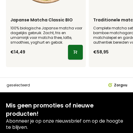
Japanse Matcha Classic BIO
Traditionele matc
100% biologische Japanse matcha voor
Complete matcha se
dagelijks gebruik. Zacht, fris en
bamboe matchagarde,
umamirijk voor matcha thee, latte,
matchalepel en garde
smoothies, yoghurt en gebak.
authentiek bereiden 
€14,49
€58,95
dig
geselecteerd
Zorgvuldi
Mis geen promoties of nieuwe
producten!
Abonneer je op onze nieuwsbrief om op de hoogte
te blijven.