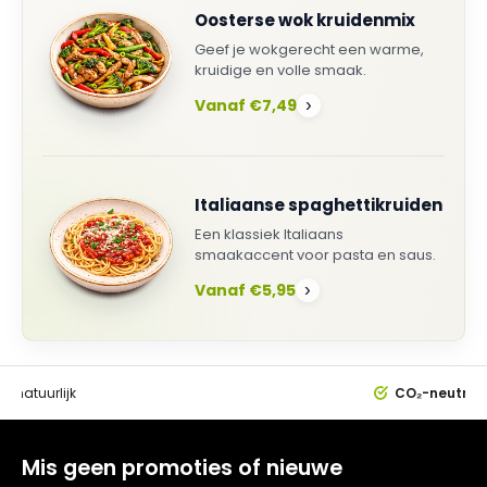
Oosterse wok kruidenmix
Geef je wokgerecht een warme,
kruidige en volle smaak.
Vanaf €7,49
›
Italiaanse spaghettikruiden
Een klassiek Italiaans
smaakaccent voor pasta en saus.
Vanaf €5,95
›
0%
natuurlijk
CO₂-neutral
Mis geen promoties of nieuwe