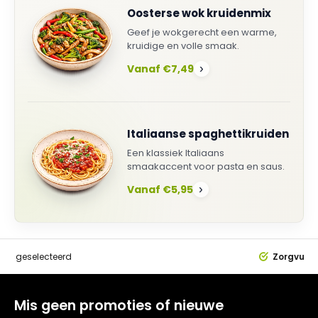
Oosterse wok kruidenmix
Geef je wokgerecht een warme,
kruidige en volle smaak.
Vanaf €7,49
›
Italiaanse spaghettikruiden
Een klassiek Italiaans
smaakaccent voor pasta en saus.
Vanaf €5,95
›
dig
geselecteerd
Zorgvuldi
Mis geen promoties of nieuwe