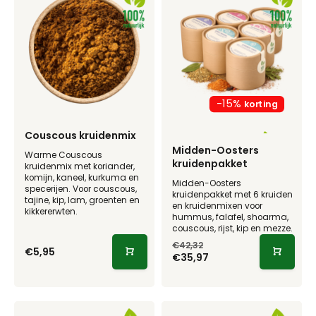
-15%
Couscous kruidenmix
Midden-Oosters
Warme Couscous
kruidenpakket
kruidenmix met koriander,
komijn, kaneel, kurkuma en
Midden-Oosters
specerijen. Voor couscous,
kruidenpakket met 6 kruiden
tajine, kip, lam, groenten en
en kruidenmixen voor
kikkererwten.
hummus, falafel, shoarma,
couscous, rijst, kip en mezze.
€42,32
€5,95
€35,97