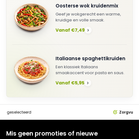
Oosterse wok kruidenmix
Geef je wokgerecht een warme,
kruidige en volle smaak.
Vanaf €7,49
›
Italiaanse spaghettikruiden
Een klassiek Italiaans
smaakaccent voor pasta en saus.
Vanaf €5,95
›
dig
geselecteerd
Zorgvuldi
Mis geen promoties of nieuwe