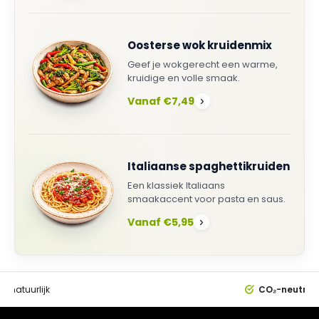
Oosterse wok kruidenmix
Geef je wokgerecht een warme,
kruidige en volle smaak.
Vanaf €7,49
›
Italiaanse spaghettikruiden
Een klassiek Italiaans
smaakaccent voor pasta en saus.
Vanaf €5,95
›
0%
natuurlijk
CO₂-neutral