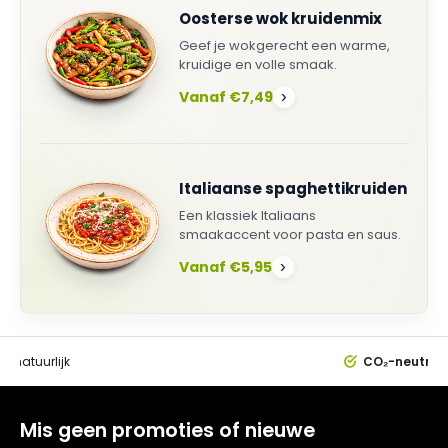
Oosterse wok kruidenmix
Geef je wokgerecht een warme,
kruidige en volle smaak.
Vanaf €7,49
›
Italiaanse spaghettikruiden
Een klassiek Italiaans
smaakaccent voor pasta en saus.
Vanaf €5,95
›
0%
natuurlijk
CO₂-neutral
Mis geen promoties of nieuwe