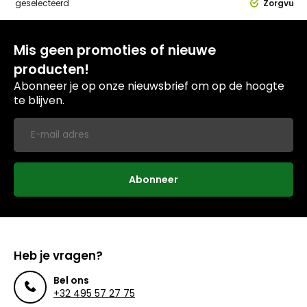
dig
geselecteerd
Zorgvuldi
Mis geen promoties of nieuwe
producten!
Abonneer je op onze nieuwsbrief om op de hoogte
te blijven.
Abonneer
Heb je vragen?
Bel ons
+32 495 57 27 75