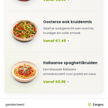
Oosterse wok kruidenmix
Geef je wokgerecht een warme,
kruidige en volle smaak.
Vanaf €7,49
›
Italiaanse spaghettikruiden
Een klassiek Italiaans
smaakaccent voor pasta en saus.
Vanaf €5,95
›
dig
geselecteerd
Zorgvuldi