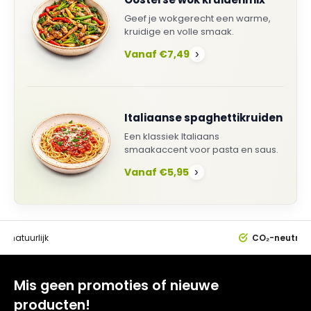
Geef je wokgerecht een warme,
kruidige en volle smaak.
Vanaf €7,49
›
Italiaanse spaghettikruiden
Een klassiek Italiaans
smaakaccent voor pasta en saus.
Vanaf €5,95
›
0%
natuurlijk
CO₂-neutral
Mis geen promoties of nieuwe
producten!