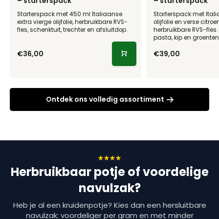
– starterspack
– starterspack
Starterspack met 450 ml Italiaanse
Starterspack met Itali
extra vierge olijfolie, herbruikbare RVS-
olijfolie en verse citroe
fles, schenktuit, trechter en afsluitdop.
herbruikbare RVS-fles. 
pasta, kip en groenten
€36,00
€39,00
Ontdek ons volledig assortiment
Herbruikbaar potje of voordelige
navulzak?
Heb je al een kruidenpotje? Kies dan een hersluitbare
navulzak: voordeliger per gram en met minder