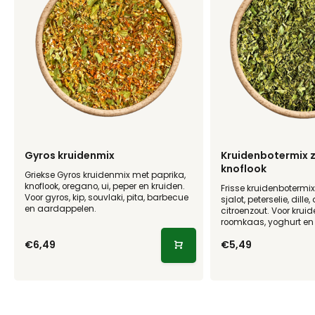
Gyros kruidenmix
Kruidenbotermix 
knoflook
Griekse Gyros kruidenmix met paprika,
knoflook, oregano, ui, peper en kruiden.
Frisse kruidenbotermix
Voor gyros, kip, souvlaki, pita, barbecue
sjalot, peterselie, dill
en aardappelen.
citroenzout. Voor kruid
roomkaas, yoghurt en
€6,49
€5,49