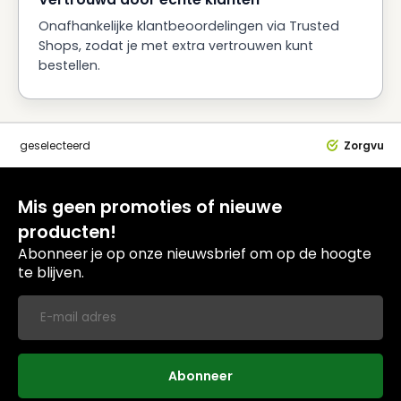
Onafhankelijke klantbeoordelingen via Trusted
Shops, zodat je met extra vertrouwen kunt
bestellen.
dig
geselecteerd
Zorgvuldi
Mis geen promoties of nieuwe
producten!
Abonneer je op onze nieuwsbrief om op de hoogte
te blijven.
Abonneer