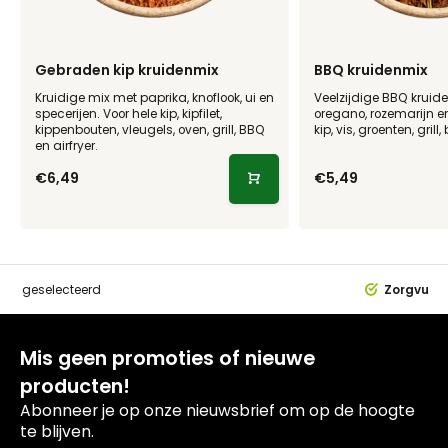
Gebraden kip kruidenmix
BBQ kruidenmix
Kruidige mix met paprika, knoflook, ui en
Veelzijdige BBQ kruid
specerijen. Voor hele kip, kipfilet,
oregano, rozemarijn en
kippenbouten, vleugels, oven, grill, BBQ
kip, vis, groenten, gril
en airfryer.
€6,49
€5,49
dig
geselecteerd
Zorgvuldi
Mis geen promoties of nieuwe
producten!
Abonneer je op onze nieuwsbrief om op de hoogte
te blijven.