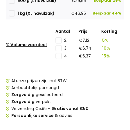
500 g (L navulzak)
€29,95
Bespaar 29%
1 kg (XL navulzak)
€46,95
Bespaar 44%
Aantal
Prijs
Korting
€7,12
5%
2
% Volume voordeel
€6,74
10%
3
€6,37
15%
4
Al onze prijzen zijn incl. BTW
Ambachtelijk gemengd
Zorgvuldig
geselecteerd
Zorgvuldig
verpakt
Verzending €5,95 –
Gratis vanaf €50
Persoonlijke service
& advies