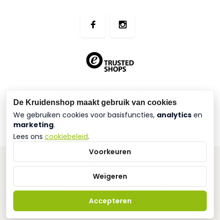
btw-nummer:
BE0509.831.604
De Kruidenshop maakt gebruik van cookies
Geetdam 27
We gebruiken cookies voor basisfuncties,
analytics
en
9930, Lievegem
marketing
.
Lees ons
cookiebeleid
.
Voorkeuren
Weigeren
© De Kruidenshop
Sitemap
Accepteren