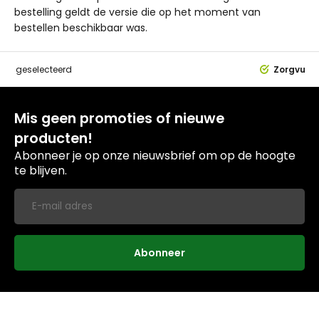
bestelling geldt de versie die op het moment van
bestellen beschikbaar was.
dig
geselecteerd
Zorgvuldi
Mis geen promoties of nieuwe
producten!
Abonneer je op onze nieuwsbrief om op de hoogte
te blijven.
Abonneer