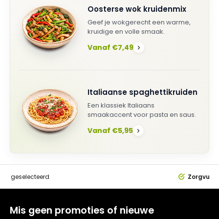
Oosterse wok kruidenmix
Geef je wokgerecht een warme,
kruidige en volle smaak.
Vanaf €7,49
›
Italiaanse spaghettikruiden
Een klassiek Italiaans
smaakaccent voor pasta en saus.
Vanaf €5,95
›
dig
geselecteerd
Zorgvuldi
Mis geen promoties of nieuwe