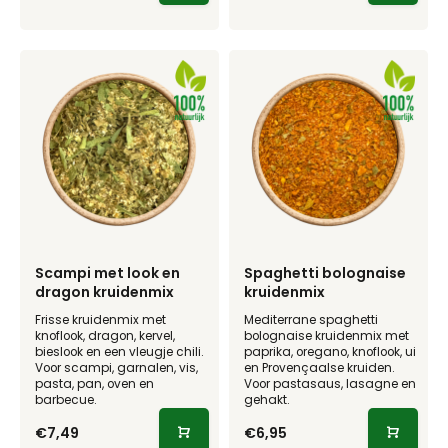
Scampi met look en
Spaghetti bolognaise
dragon kruidenmix
kruidenmix
Frisse kruidenmix met
Mediterrane spaghetti
knoflook, dragon, kervel,
bolognaise kruidenmix met
bieslook en een vleugje chili.
paprika, oregano, knoflook, ui
Voor scampi, garnalen, vis,
en Provençaalse kruiden.
pasta, pan, oven en
Voor pastasaus, lasagne en
barbecue.
gehakt.
€7,49
€6,95