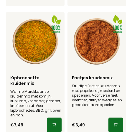
Kipbrochette
Frietjes kruidenmix
kruidenmix
Kruidige Frietjes kruidenmix
met paprika, ui, mosterd en
Warme Marokkaanse
specerijen. Voor verse friet,
kruidenmix met komijn,
ovenfriet, airfryer, wedges en
kurkuma, koriander, gember,
gebakken aardappelen.
knoflook en ui. Voor
kipbrochettes, BBQ, grill, oven
en pan.
€7,49
€6,49