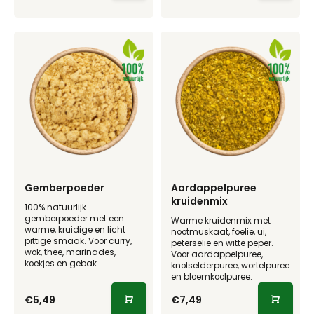
Gemberpoeder
Aardappelpuree
kruidenmix
100% natuurlijk
gemberpoeder met een
Warme kruidenmix met
warme, kruidige en licht
nootmuskaat, foelie, ui,
pittige smaak. Voor curry,
peterselie en witte peper.
wok, thee, marinades,
Voor aardappelpuree,
koekjes en gebak.
knolselderpuree, wortelpuree
en bloemkoolpuree.
€5,49
€7,49