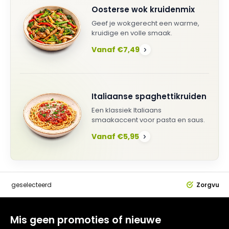
Oosterse wok kruidenmix
Geef je wokgerecht een warme,
kruidige en volle smaak.
Vanaf €7,49
›
Italiaanse spaghettikruiden
Een klassiek Italiaans
smaakaccent voor pasta en saus.
Vanaf €5,95
›
dig
geselecteerd
Zorgvuldi
Mis geen promoties of nieuwe