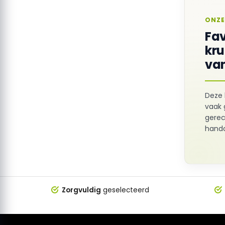
ONZE
Fav
kr
van
Deze 
vaak 
gerec
hando
Zorgvuldig
geselecteerd