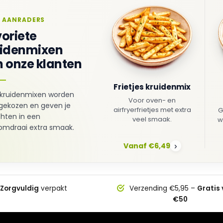
 AANRADERS
oriete
uidenmixen
 onze klanten
Frietjes kruidenmix
kruidenmixen worden
Voor oven- en
gekozen en geven je
airfryerfrietjes met extra
G
hten in een
veel smaak.
w
mdraai extra smaak.
Vanaf €6,49
›
Zorgvuldig
verpakt
Verzending €5,95 –
Gratis
€50