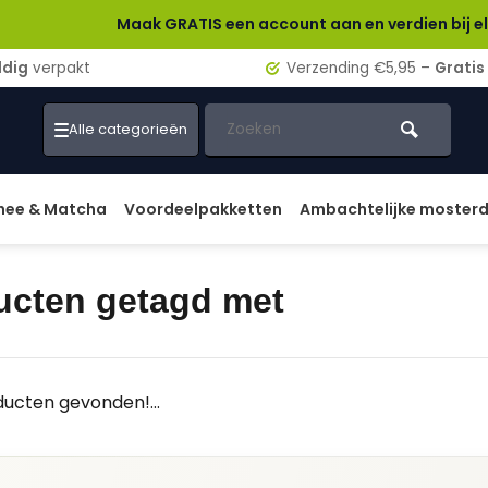
Maak GRATIS een account aan en verdien bij elke beste
ldig
verpakt
Verzending €5,95 –
Gratis
Alle categorieën
hee & Matcha
Voordeelpakketten
Ambachtelijke moster
ucten getagd met
ucten gevonden!...