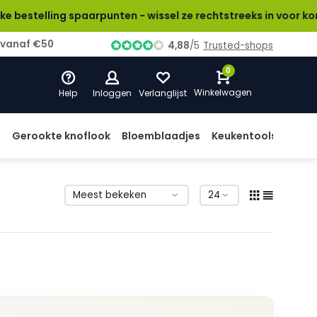
lling spaarpunten - wissel ze rechtstreeks in voor korting!
 vanaf €50
Persoonlijke service
& advies
4,88
/
5
Trusted-shops
0
Winkelwagen
Help
Inloggen
Verlanglijst
d
Gerookte knoflook
Bloemblaadjes
Keukentools
Prod