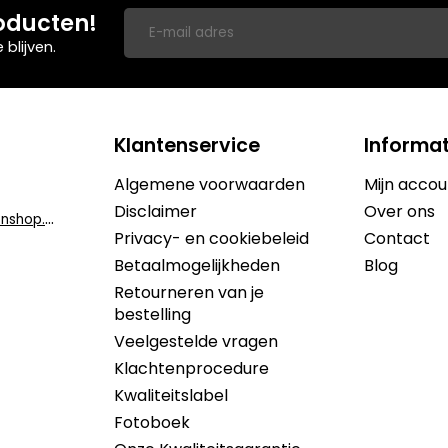
oducten!
blijven.
Klantenservice
Informat
Algemene voorwaarden
Mijn accou
Disclaimer
Over ons
i
nfo@dekruidenshop.be
Privacy- en cookiebeleid
Contact
Betaalmogelijkheden
Blog
Retourneren van je
bestelling
Veelgestelde vragen
Klachtenprocedure
Kwaliteitslabel
Fotoboek