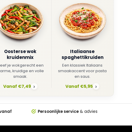
Oosterse wok
Italiaanse
kruidenmix
spaghettikruiden
eef je wokgerecht een
Een klassiek Italiaans
arme, kruidige en volle
smaakaccent voor pasta
smaak.
en saus.
Vanaf €7,49
Vanaf €5,95
›
›
 vanaf
Persoonlijke service
& advies