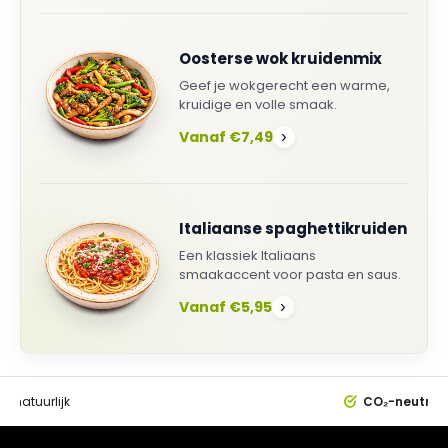
Oosterse wok kruidenmix
Geef je wokgerecht een warme,
kruidige en volle smaak.
Vanaf €7,49
›
Italiaanse spaghettikruiden
Een klassiek Italiaans
smaakaccent voor pasta en saus.
Vanaf €5,95
›
0%
natuurlijk
CO₂-neutral