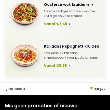
Oosterse wok kruidenmix
Geef je wokgerecht een warme,
kruidige en volle smaak.
Vanaf €7,49
›
Italiaanse spaghettikruiden
Een klassiek Italiaans
smaakaccent voor pasta en saus.
Vanaf €5,95
›
dig
geselecteerd
Zorgvuldi
Mis geen promoties of nieuwe