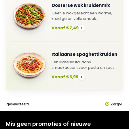
Oosterse wok kruidenmix
Geef je wokgerecht een warme,
kruidige en volle smaak.
Vanaf €7,49
›
Italiaanse spaghettikruiden
Een klassiek Italiaans
smaakaccent voor pasta en saus.
Vanaf €5,95
›
dig
geselecteerd
Zorgvuldi
Mis geen promoties of nieuwe