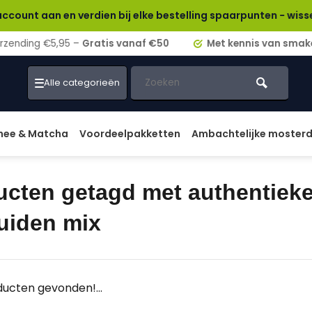
an en verdien bij elke bestelling spaarpunten - wissel ze rec
ding €5,95 –
Gratis vanaf €50
Met kennis van smaken!
Alle categorieën
hee & Matcha
Voordeelpakketten
Ambachtelijke moster
ucten getagd met authentiek
uiden mix
ucten gevonden!...