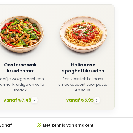
Oosterse wok
Italiaanse
kruidenmix
spaghettikruiden
eef je wokgerecht een
Een klassiek Italiaans
arme, kruidige en volle
smaakaccent voor pasta
smaak.
en saus.
Vanaf €7,49
Vanaf €5,95
›
›
 vanaf
Met kennis van smaken!