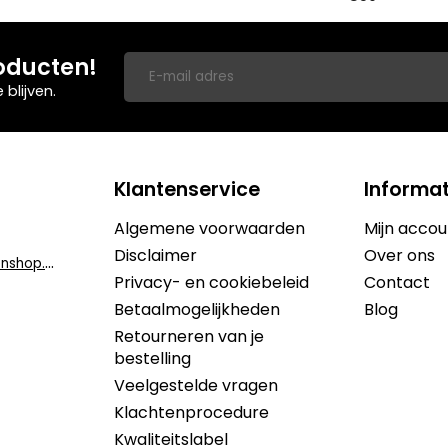
oducten!
blijven.
Klantenservice
Informat
Algemene voorwaarden
Mijn accou
Disclaimer
Over ons
i
nfo@dekruidenshop.be
Privacy- en cookiebeleid
Contact
Betaalmogelijkheden
Blog
Retourneren van je
bestelling
Veelgestelde vragen
Klachtenprocedure
Kwaliteitslabel