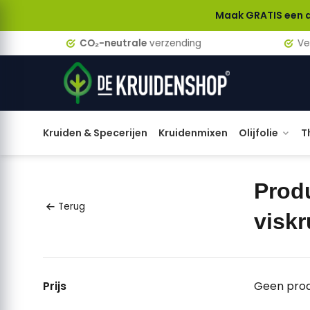
Maak GRATIS een account a
CO₂-neutrale
verzending
Verzen
Kruiden & Specerijen
Kruidenmixen
Olijfolie
T
Prod
Terug
viskr
Prijs
Geen prod