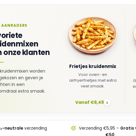
 AANRADERS
oriete
uidenmixen
 onze klanten
Frietjes kruidenmix
kruidenmixen worden
Voor oven- en
gekozen en geven je
airfryerfrietjes met extra
G
hten in een
veel smaak.
w
mdraai extra smaak.
Vanaf €6,49
›
₂-neutrale
verzending
Verzending €5,95 –
Gratis
€50