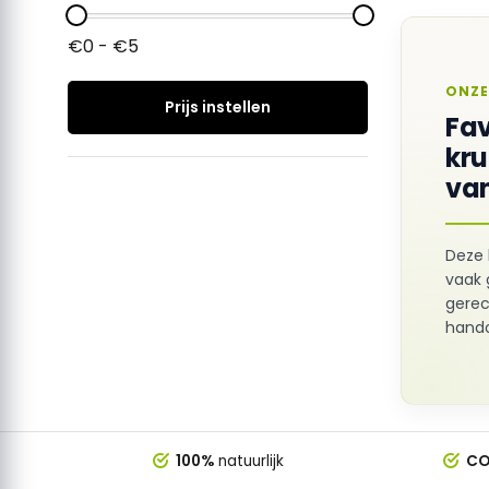
€0 - €5
ONZE
Prijs instellen
Fav
kr
van
Deze 
vaak 
gerec
hando
100%
natuurlijk
CO