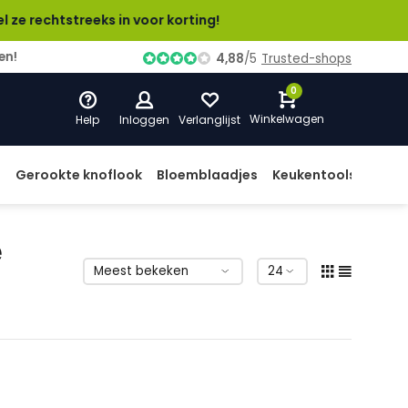
htstreeks in voor korting!
4,88
/
5
Trusted-shops
0
Winkelwagen
Help
Inloggen
Verlanglijst
d
Gerookte knoflook
Bloemblaadjes
Keukentools
Prod
e