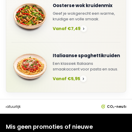
Oosterse wok kruidenmix
Geef je wokgerecht een warme,
kruidige en volle smaak.
Vanaf €7,49
›
Italiaanse spaghettikruiden
Een klassiek Italiaans
smaakaccent voor pasta en saus.
Vanaf €5,95
›
0%
natuurlijk
CO₂-neutral
Mis geen promoties of nieuwe