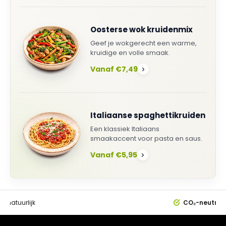
Oosterse wok kruidenmix
Geef je wokgerecht een warme,
kruidige en volle smaak.
Vanaf €7,49
›
Italiaanse spaghettikruiden
Een klassiek Italiaans
smaakaccent voor pasta en saus.
Vanaf €5,95
›
0%
natuurlijk
CO₂-neutral