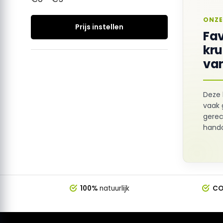
ONZE
Prijs instellen
Fav
kr
van
Deze 
vaak 
gerec
hando
100%
natuurlijk
CO