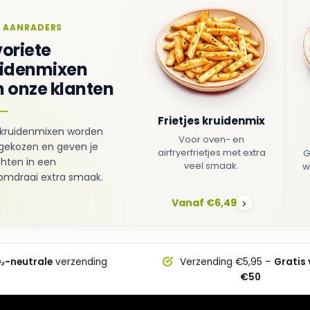
 AANRADERS
oriete
uidenmixen
 onze klanten
Frietjes kruidenmix
kruidenmixen worden
Voor oven- en
gekozen en geven je
airfryerfrietjes met extra
G
hten in een
veel smaak.
w
mdraai extra smaak.
Vanaf €6,49
›
₂-neutrale
verzending
Verzending €5,95 –
Gratis
€50