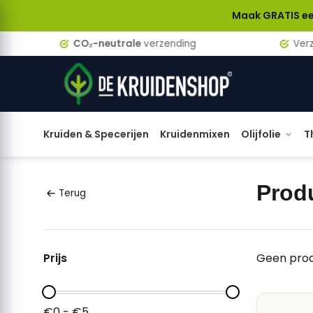
Maak GRATIS een accoun
CO₂-neutrale
verzending
Verzen
Kruiden & Specerijen
Kruidenmixen
Olijfolie
T
Prod
Terug
Prijs
Geen prod
€0 - €5