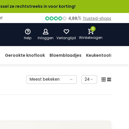
rechtstreeks in voor korting!
4,88
/
5
Trusted-shops
0
Winkelwagen
Help
Inloggen
Verlanglijst
d
Gerookte knoflook
Bloemblaadjes
Keukentools
Prod