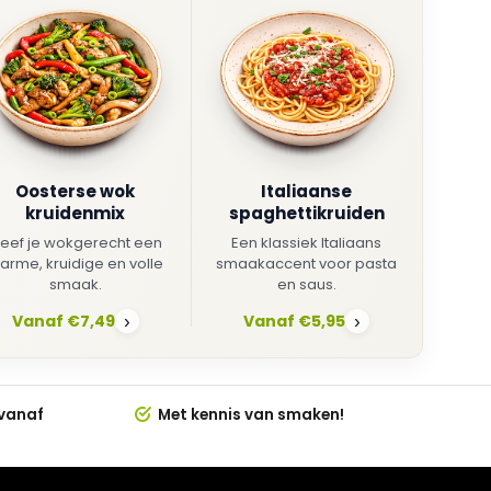
Oosterse wok
Italiaanse
kruidenmix
spaghettikruiden
eef je wokgerecht een
Een klassiek Italiaans
arme, kruidige en volle
smaakaccent voor pasta
smaak.
en saus.
Vanaf €7,49
Vanaf €5,95
›
›
 vanaf
Met kennis van smaken!