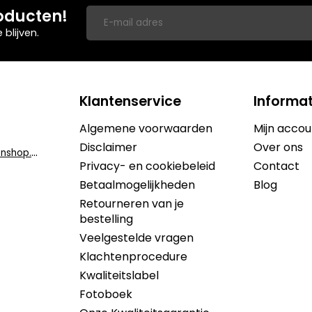
oducten!
blijven.
Klantenservice
Informat
Algemene voorwaarden
Mijn accou
Disclaimer
Over ons
i
nfo@dekruidenshop.be
Privacy- en cookiebeleid
Contact
Betaalmogelijkheden
Blog
Retourneren van je
bestelling
Veelgestelde vragen
Klachtenprocedure
Kwaliteitslabel
Fotoboek