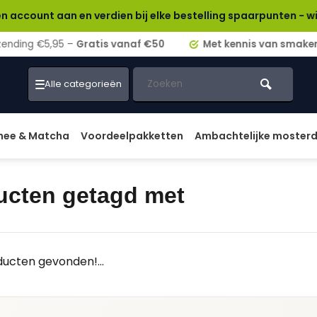
t aan en verdien bij elke bestelling spaarpunten - wissel ze 
ding €5,95 –
Gratis vanaf €50
Met kennis van smaken!
Alle categorieën
hee & Matcha
Voordeelpakketten
Ambachtelijke moster
ucten getagd met
ucten gevonden!...