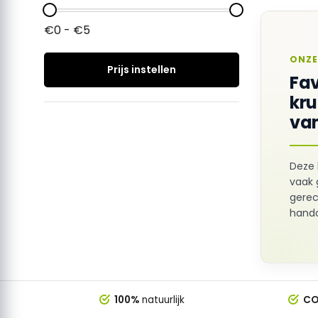
€0 - €5
ONZE
Prijs instellen
Fav
kr
van
Deze 
vaak 
gerec
hando
100%
natuurlijk
CO