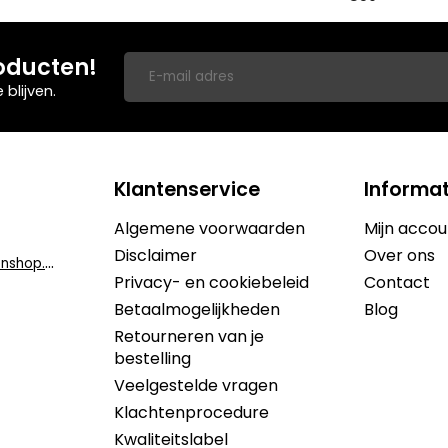
oducten!
blijven.
Klantenservice
Informat
Algemene voorwaarden
Mijn accou
Disclaimer
Over ons
i
nfo@dekruidenshop.be
Privacy- en cookiebeleid
Contact
Betaalmogelijkheden
Blog
Retourneren van je
bestelling
Veelgestelde vragen
Klachtenprocedure
Kwaliteitslabel