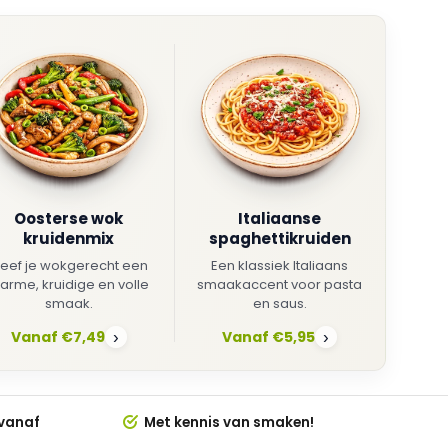
Oosterse wok
Italiaanse
kruidenmix
spaghettikruiden
eef je wokgerecht een
Een klassiek Italiaans
arme, kruidige en volle
smaakaccent voor pasta
smaak.
en saus.
Vanaf €7,49
Vanaf €5,95
›
›
 vanaf
Met kennis van smaken!