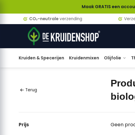
Maak GRATIS een account aan en 
CO₂-neutrale
verzending
Verzen
Kruiden & Specerijen
Kruidenmixen
Olijfolie
T
Prod
Terug
biol
Prijs
Geen prod