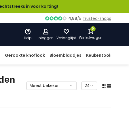
eks in voor korting!
4,88
/
5
Trusted-shops
0
Winkelwagen
Help
Inloggen
Verlanglijst
d
Gerookte knoflook
Bloemblaadjes
Keukentools
Prod
iden