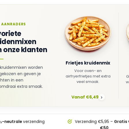
 AANRADERS
oriete
uidenmixen
 onze klanten
Frietjes kruidenmix
kruidenmixen worden
Voor oven- en
gekozen en geven je
airfryerfrietjes met extra
G
hten in een
veel smaak.
w
mdraai extra smaak.
Vanaf €6,49
›
₂-neutrale
verzending
Verzending €5,95 –
Gratis
€50