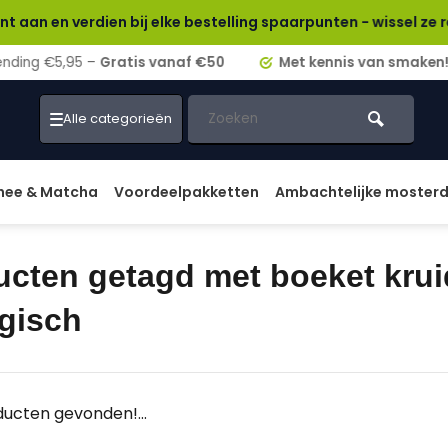
verdien bij elke bestelling spaarpunten - wissel ze rechtstre
ding €5,95 –
Gratis vanaf €50
Met kennis van smaken!
Alle categorieën
hee & Matcha
Voordeelpakketten
Ambachtelijke moster
ucten getagd met boeket kru
ogisch
ucten gevonden!...