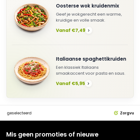
Oosterse wok kruidenmix
Geef je wokgerecht een warme,
kruidige en volle smaak.
Vanaf €7,49
›
Italiaanse spaghettikruiden
Een klassiek Italiaans
smaakaccent voor pasta en saus.
Vanaf €5,95
›
dig
geselecteerd
Zorgvuldi
Mis geen promoties of nieuwe