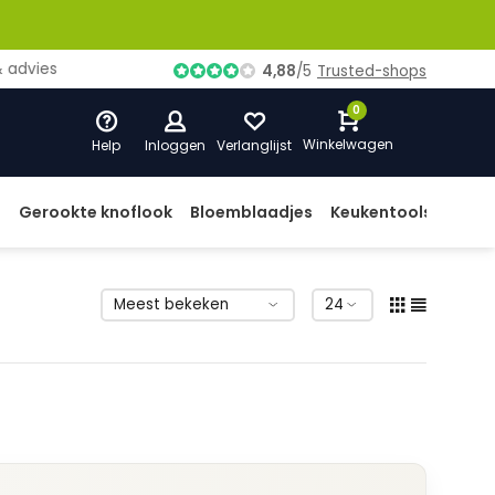
ies
4,88
/
5
Trusted-shops
0
Winkelwagen
Help
Inloggen
Verlanglijst
d
Gerookte knoflook
Bloemblaadjes
Keukentools
Prod