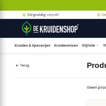
Zorgvuldig
verpakt
Verzen
Kruiden & Specerijen
Kruidenmixen
Olijfolie
T
Prod
Terug
Geen prod