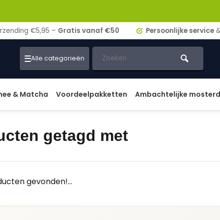
ding €5,95 –
Gratis vanaf €50
Persoonlijke service
& adv
Alle categorieën
hee & Matcha
Voordeelpakketten
Ambachtelijke moster
ucten getagd met
ucten gevonden!...