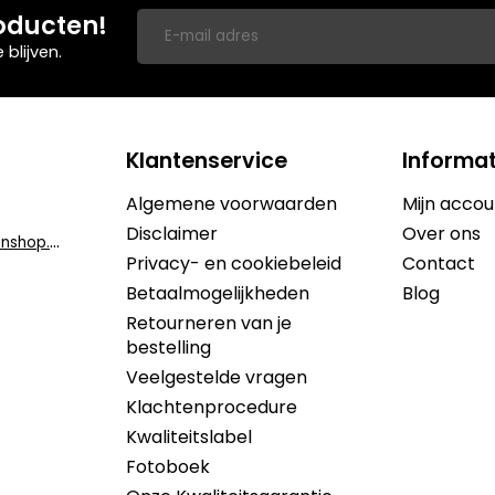
oducten!
blijven.
Klantenservice
Informat
Algemene voorwaarden
Mijn accou
Disclaimer
Over ons
i
nfo@dekruidenshop.be
Privacy- en cookiebeleid
Contact
Betaalmogelijkheden
Blog
Retourneren van je
bestelling
Veelgestelde vragen
Klachtenprocedure
Kwaliteitslabel
Fotoboek