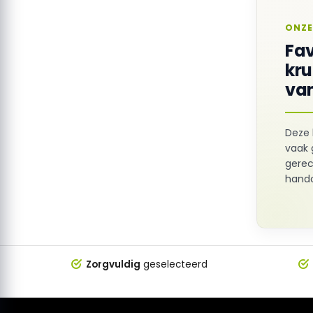
ONZE
Fav
kr
van
Deze 
vaak 
gerec
hando
Zorgvuldig
geselecteerd