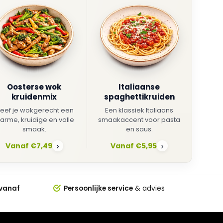
Oosterse wok
Italiaanse
kruidenmix
spaghettikruiden
eef je wokgerecht een
Een klassiek Italiaans
arme, kruidige en volle
smaakaccent voor pasta
smaak.
en saus.
Vanaf €7,49
Vanaf €5,95
›
›
 vanaf
Persoonlijke service
& advies