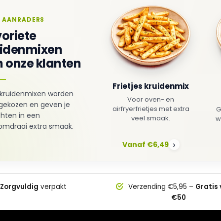
 AANRADERS
oriete
uidenmixen
 onze klanten
Frietjes kruidenmix
kruidenmixen worden
Voor oven- en
gekozen en geven je
airfryerfrietjes met extra
G
hten in een
veel smaak.
w
mdraai extra smaak.
Vanaf €6,49
›
Zorgvuldig
verpakt
Verzending €5,95 –
Gratis
€50