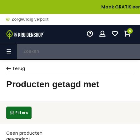
Maak GRATIS een acco
Zorgvuldig
verpakt
0
Terug
Producten getagd met
Filters
Geen producten
gevonden!...