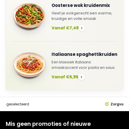
Oosterse wok kruidenmix
Geef je wokgerecht een warme,
kruidige en volle smaak.
Vanaf €7,49
›
Italiaanse spaghettikruiden
Een klassiek Italiaans
smaakaccent voor pasta en saus.
Vanaf €5,95
›
dig
geselecteerd
Zorgvuldi
Mis geen promoties of nieuwe