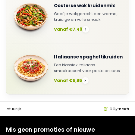
Oosterse wok kruidenmix
Geef je wokgerecht een warme,
kruidige en volle smaak.
Vanaf €7,49
›
Italiaanse spaghettikruiden
Een klassiek Italiaans
smaakaccent voor pasta en saus.
Vanaf €5,95
›
0%
natuurlijk
CO₂-neutral
Mis geen promoties of nieuwe