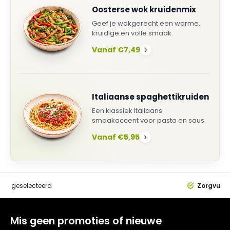
Oosterse wok kruidenmix
Geef je wokgerecht een warme,
kruidige en volle smaak.
Vanaf €7,49
›
Italiaanse spaghettikruiden
Een klassiek Italiaans
smaakaccent voor pasta en saus.
Vanaf €5,95
›
dig
geselecteerd
Zorgvuldi
Mis geen promoties of nieuwe