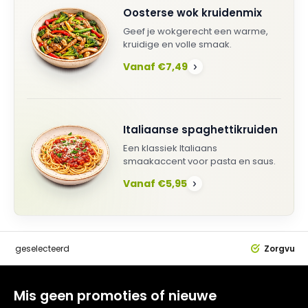
Oosterse wok kruidenmix
Geef je wokgerecht een warme,
kruidige en volle smaak.
Vanaf €7,49
›
Italiaanse spaghettikruiden
Een klassiek Italiaans
smaakaccent voor pasta en saus.
Vanaf €5,95
›
dig
geselecteerd
Zorgvuldi
Mis geen promoties of nieuwe