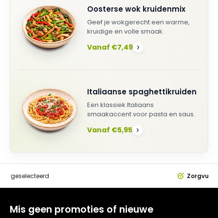
Oosterse wok kruidenmix
Geef je wokgerecht een warme,
kruidige en volle smaak.
Vanaf €7,49
›
Italiaanse spaghettikruiden
Een klassiek Italiaans
smaakaccent voor pasta en saus.
Vanaf €5,95
›
dig
geselecteerd
Zorgvuldi
Mis geen promoties of nieuwe