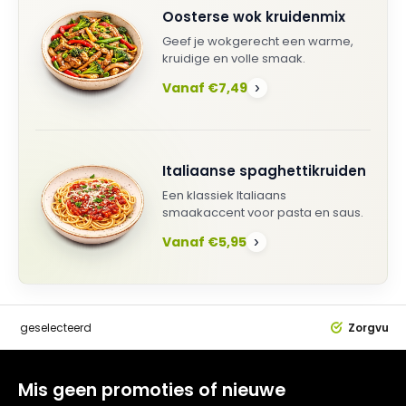
Oosterse wok kruidenmix
Geef je wokgerecht een warme,
kruidige en volle smaak.
Vanaf €7,49
›
Italiaanse spaghettikruiden
Een klassiek Italiaans
smaakaccent voor pasta en saus.
Vanaf €5,95
›
dig
geselecteerd
Zorgvuldi
Mis geen promoties of nieuwe