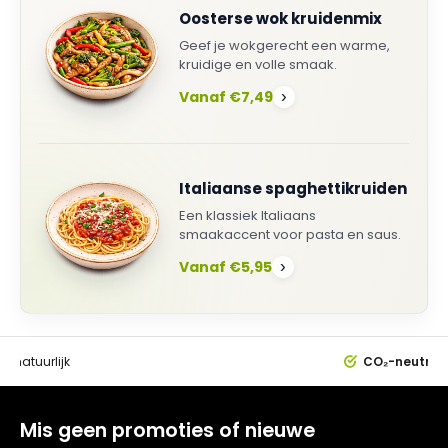
Oosterse wok kruidenmix
Geef je wokgerecht een warme,
kruidige en volle smaak.
Vanaf €7,49
›
Italiaanse spaghettikruiden
Een klassiek Italiaans
smaakaccent voor pasta en saus.
Vanaf €5,95
›
0%
natuurlijk
CO₂-neutral
Mis geen promoties of nieuwe