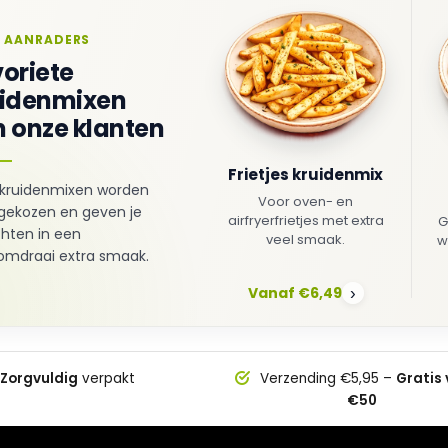
 AANRADERS
oriete
uidenmixen
 onze klanten
Frietjes kruidenmix
kruidenmixen worden
Voor oven- en
gekozen en geven je
airfryerfrietjes met extra
G
hten in een
veel smaak.
w
mdraai extra smaak.
Vanaf €6,49
›
Zorgvuldig
verpakt
Verzending €5,95 –
Gratis
€50