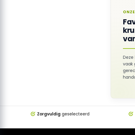
ONZE
Fav
kr
van
Deze 
vaak 
gerec
hando
Zorgvuldig
geselecteerd