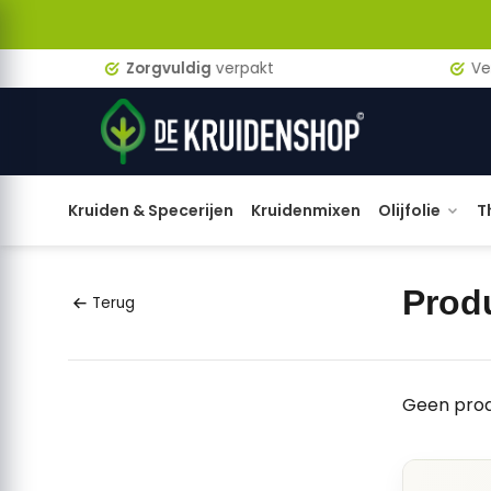
Zorgvuldig
verpakt
Verzen
Kruiden & Specerijen
Kruidenmixen
Olijfolie
T
Prod
Terug
Geen prod