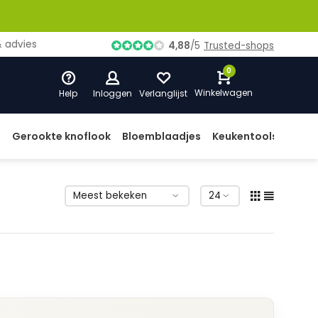
ies
4,88
/
5
Trusted-shops
0
Winkelwagen
Help
Inloggen
Verlanglijst
d
Gerookte knoflook
Bloemblaadjes
Keukentools
Prod