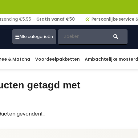
ding €5,95 –
Gratis vanaf €50
Persoonlijke service
& adv
Alle categorieën
hee & Matcha
Voordeelpakketten
Ambachtelijke moster
ucten getagd met
ucten gevonden!...