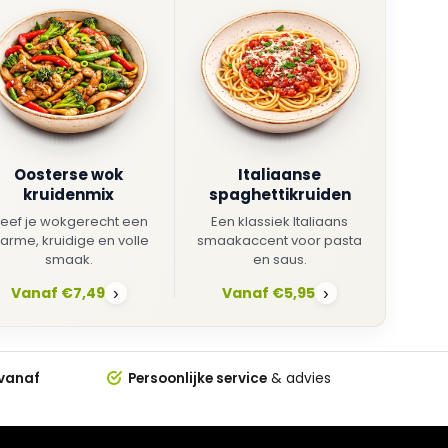
Oosterse wok
Italiaanse
kruidenmix
spaghettikruiden
eef je wokgerecht een
Een klassiek Italiaans
arme, kruidige en volle
smaakaccent voor pasta
smaak.
en saus.
Vanaf €7,49
Vanaf €5,95
›
›
 vanaf
Persoonlijke service
& advies