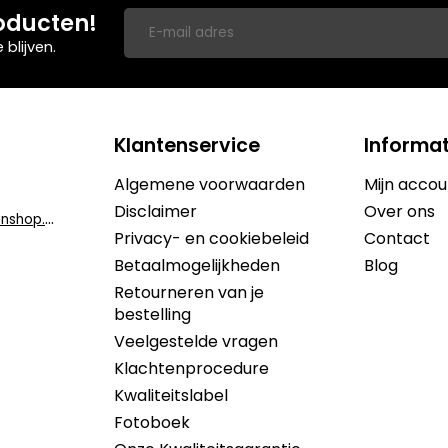
oducten!
blijven.
Klantenservice
Informat
Algemene voorwaarden
Mijn accou
Disclaimer
Over ons
i
nfo@dekruidenshop.be
Privacy- en cookiebeleid
Contact
Betaalmogelijkheden
Blog
Retourneren van je
bestelling
Veelgestelde vragen
Klachtenprocedure
Kwaliteitslabel
Fotoboek