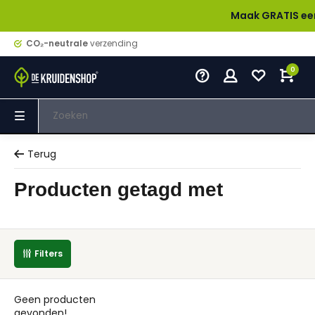
Maak GRATIS een acc
CO₂-neutrale
verzending
0
Terug
Producten getagd met
Filters
Geen producten
gevonden!...