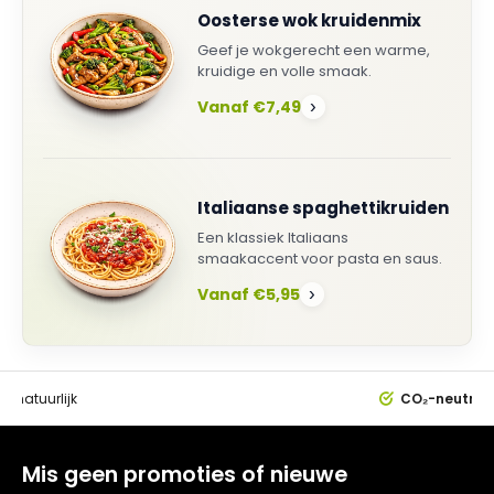
Oosterse wok kruidenmix
Geef je wokgerecht een warme,
kruidige en volle smaak.
Vanaf €7,49
›
Italiaanse spaghettikruiden
Een klassiek Italiaans
smaakaccent voor pasta en saus.
Vanaf €5,95
›
0%
natuurlijk
CO₂-neutral
Mis geen promoties of nieuwe