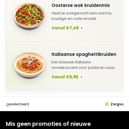
Oosterse wok kruidenmix
Geef je wokgerecht een warme,
kruidige en volle smaak.
Vanaf €7,49
›
Italiaanse spaghettikruiden
Een klassiek Italiaans
smaakaccent voor pasta en saus.
Vanaf €5,95
›
dig
geselecteerd
Zorgvuldi
Mis geen promoties of nieuwe