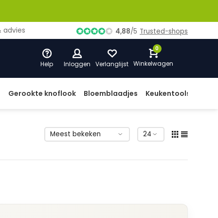
ies
4,88
/
5
Trusted-shops
0
Winkelwagen
Help
Inloggen
Verlanglijst
d
Gerookte knoflook
Bloemblaadjes
Keukentools
Prod