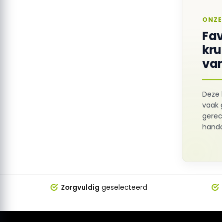
ONZE
Fav
kr
van
Deze 
vaak 
gerec
hando
Zorgvuldig
geselecteerd