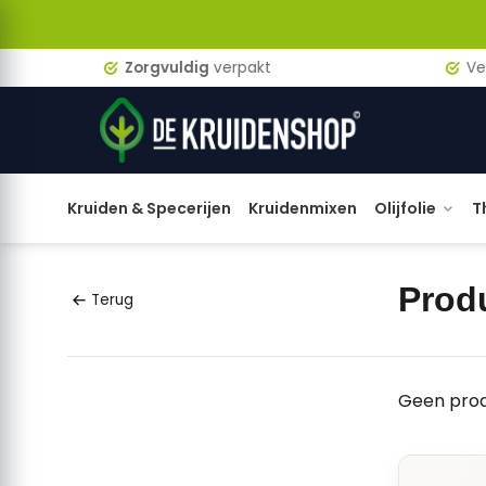
Zorgvuldig
verpakt
Verzen
Kruiden & Specerijen
Kruidenmixen
Olijfolie
T
Prod
Terug
Geen prod