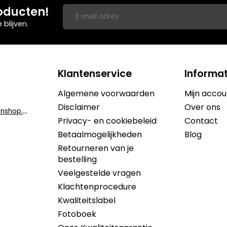
oducten!
blijven.
Klantenservice
Informat
Algemene voorwaarden
Mijn accou
Disclaimer
Over ons
i
nfo@dekruidenshop.be
Privacy- en cookiebeleid
Contact
Betaalmogelijkheden
Blog
Retourneren van je
bestelling
Veelgestelde vragen
Klachtenprocedure
Kwaliteitslabel
Fotoboek