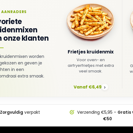
 AANRADERS
oriete
uidenmixen
 onze klanten
Frietjes kruidenmix
kruidenmixen worden
Voor oven- en
gekozen en geven je
airfryerfrietjes met extra
G
hten in een
veel smaak.
w
mdraai extra smaak.
Vanaf €6,49
›
Zorgvuldig
verpakt
Verzending €5,95 –
Gratis
€50