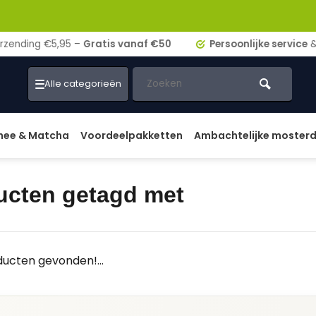
ding €5,95 –
Gratis vanaf €50
Persoonlijke service
& adv
Alle categorieën
hee & Matcha
Voordeelpakketten
Ambachtelijke moster
ucten getagd met
ucten gevonden!...