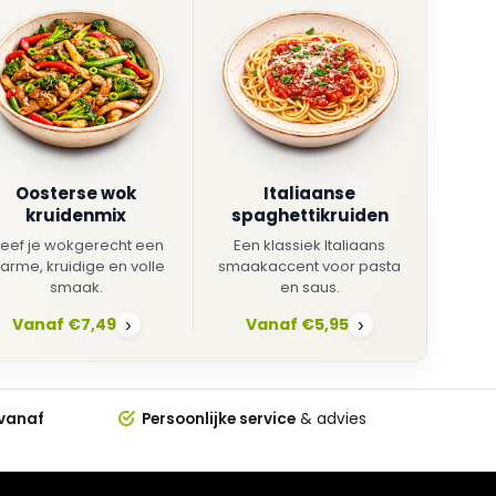
Oosterse wok
Italiaanse
kruidenmix
spaghettikruiden
eef je wokgerecht een
Een klassiek Italiaans
arme, kruidige en volle
smaakaccent voor pasta
smaak.
en saus.
Vanaf €7,49
Vanaf €5,95
›
›
 vanaf
Persoonlijke service
& advies