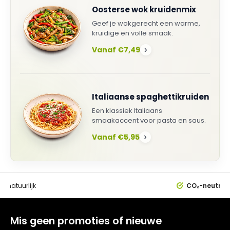
Oosterse wok kruidenmix
Geef je wokgerecht een warme,
kruidige en volle smaak.
Vanaf €7,49
›
Italiaanse spaghettikruiden
Een klassiek Italiaans
smaakaccent voor pasta en saus.
Vanaf €5,95
›
0%
natuurlijk
CO₂-neutral
Mis geen promoties of nieuwe