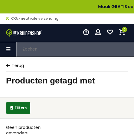
Maak GRATIS een acc
CO₂-neutrale
verzending
0
Terug
Producten getagd met
Filters
Geen producten
gevonden!...