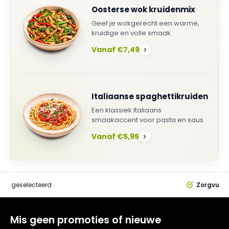
Oosterse wok kruidenmix
Geef je wokgerecht een warme,
kruidige en volle smaak.
Vanaf €7,49
›
Italiaanse spaghettikruiden
Een klassiek Italiaans
smaakaccent voor pasta en saus.
Vanaf €5,95
›
dig
geselecteerd
Zorgvuldi
Mis geen promoties of nieuwe