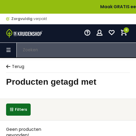
Maak GRATIS een acc
Zorgvuldig
verpakt
0
Terug
Producten getagd met
Filters
Geen producten
gevonden!...