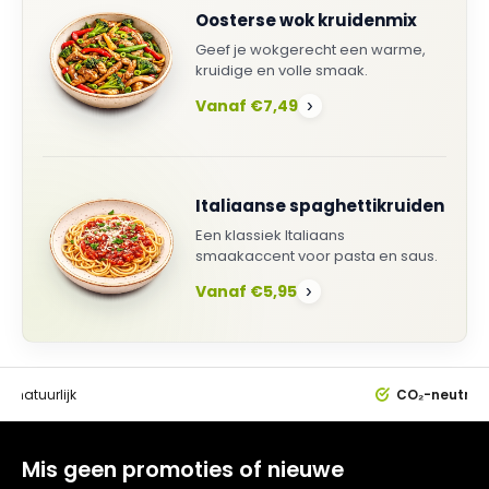
Oosterse wok kruidenmix
Geef je wokgerecht een warme,
kruidige en volle smaak.
Vanaf €7,49
›
Italiaanse spaghettikruiden
Een klassiek Italiaans
smaakaccent voor pasta en saus.
Vanaf €5,95
›
0%
natuurlijk
CO₂-neutral
Mis geen promoties of nieuwe