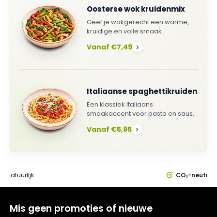
Oosterse wok kruidenmix
Geef je wokgerecht een warme,
kruidige en volle smaak.
Vanaf €7,49
›
Italiaanse spaghettikruiden
Een klassiek Italiaans
smaakaccent voor pasta en saus.
Vanaf €5,95
›
0%
natuurlijk
CO₂-neutral
Mis geen promoties of nieuwe