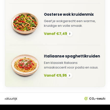
Oosterse wok kruidenmix
Geef je wokgerecht een warme,
kruidige en volle smaak.
Vanaf €7,49
›
Italiaanse spaghettikruiden
Een klassiek Italiaans
smaakaccent voor pasta en saus.
Vanaf €5,95
›
0%
natuurlijk
CO₂-neutral