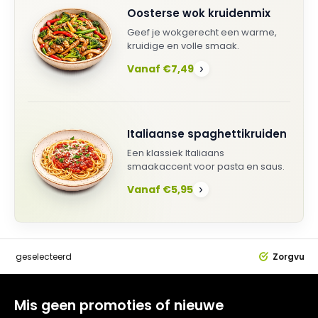
Oosterse wok kruidenmix
Geef je wokgerecht een warme,
kruidige en volle smaak.
Vanaf €7,49
›
Italiaanse spaghettikruiden
Een klassiek Italiaans
smaakaccent voor pasta en saus.
Vanaf €5,95
›
dig
geselecteerd
Zorgvuldi
Mis geen promoties of nieuwe