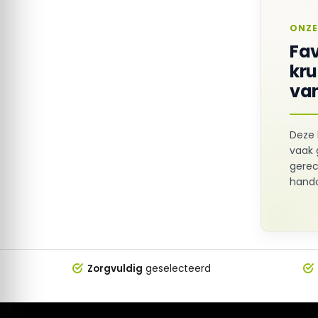
ONZE
Fav
kr
van
Deze 
vaak 
gerec
hando
Zorgvuldig
geselecteerd