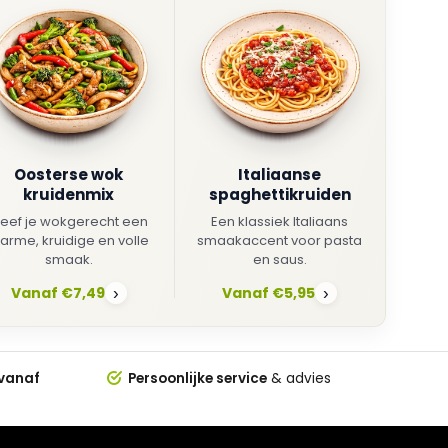
Oosterse wok
Italiaanse
kruidenmix
spaghettikruiden
eef je wokgerecht een
Een klassiek Italiaans
arme, kruidige en volle
smaakaccent voor pasta
smaak.
en saus.
Vanaf €7,49
Vanaf €5,95
›
›
 vanaf
Persoonlijke service
& advies