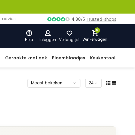
ies
4,88
/
5
Trusted-shops
0
Winkelwagen
Help
Inloggen
Verlanglijst
d
Gerookte knoflook
Bloemblaadjes
Keukentools
Prod