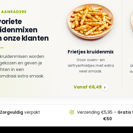
 AANRADERS
oriete
uidenmixen
 onze klanten
Frietjes kruidenmix
kruidenmixen worden
Voor oven- en
gekozen en geven je
airfryerfrietjes met extra
G
hten in een
veel smaak.
w
mdraai extra smaak.
Vanaf €6,49
›
Zorgvuldig
verpakt
Verzending €5,95 –
Gratis
€50