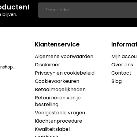
oducten!
blijven.
Klantenservice
Informat
Algemene voorwaarden
Mijn accou
Disclaimer
Over ons
i
nfo@dekruidenshop.be
Privacy- en cookiebeleid
Contact
Cookievoorkeuren
Blog
Betaalmogelijkheden
Retourneren van je
bestelling
Veelgestelde vragen
Klachtenprocedure
Kwaliteitslabel