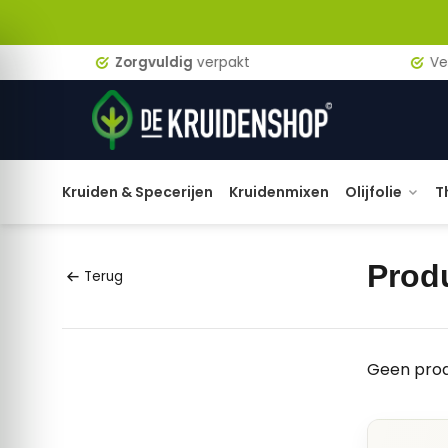
Zorgvuldig
verpakt
Verzen
Kruiden & Specerijen
Kruidenmixen
Olijfolie
T
Prod
Terug
Geen prod