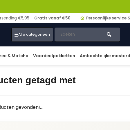
ding €5,95 –
Gratis vanaf €50
Persoonlijke service
& adv
Alle categorieën
hee & Matcha
Voordeelpakketten
Ambachtelijke moster
ucten getagd met
ucten gevonden!...