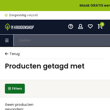
Maak GRATIS een acco
Zorgvuldig
verpakt
0
Terug
Producten getagd met
Filters
Geen producten
gevonden!...