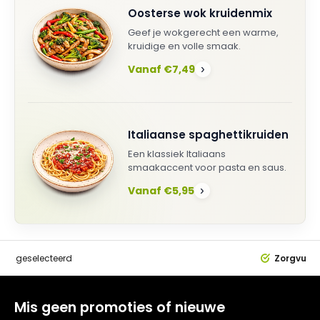
Oosterse wok kruidenmix
Geef je wokgerecht een warme,
kruidige en volle smaak.
Vanaf €7,49
›
Italiaanse spaghettikruiden
Een klassiek Italiaans
smaakaccent voor pasta en saus.
Vanaf €5,95
›
dig
geselecteerd
Zorgvuldi
Mis geen promoties of nieuwe