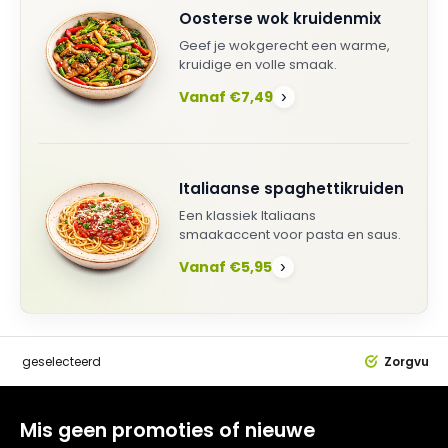
Oosterse wok kruidenmix
Geef je wokgerecht een warme,
kruidige en volle smaak.
Vanaf €7,49
›
Italiaanse spaghettikruiden
Een klassiek Italiaans
smaakaccent voor pasta en saus.
Vanaf €5,95
›
dig
geselecteerd
Zorgvuldi
Mis geen promoties of nieuwe