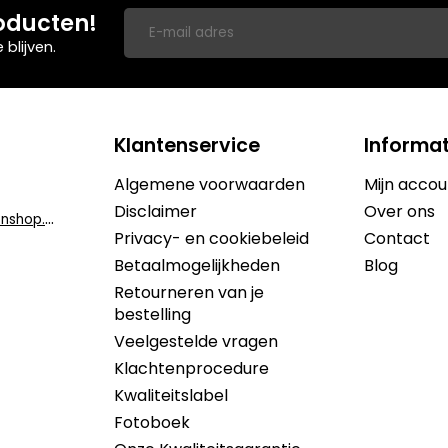
oducten!
blijven.
Klantenservice
Informat
Algemene voorwaarden
Mijn accou
Disclaimer
Over ons
i
nfo@dekruidenshop.be
Privacy- en cookiebeleid
Contact
Betaalmogelijkheden
Blog
Retourneren van je
bestelling
Veelgestelde vragen
Klachtenprocedure
Kwaliteitslabel
Fotoboek