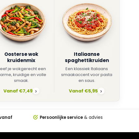
Oosterse wok
Italiaanse
kruidenmix
spaghettikruiden
eef je wokgerecht een
Een klassiek Italiaans
arme, kruidige en volle
smaakaccent voor pasta
smaak.
en saus.
Vanaf €7,49
Vanaf €5,95
›
›
 vanaf
Persoonlijke service
& advies