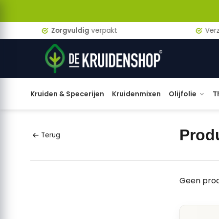
Zorgvuldig
verpakt
Verzen
Kruiden & Specerijen
Kruidenmixen
Olijfolie
T
Prod
Terug
Geen prod