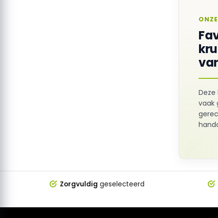
ONZE
Fav
kr
van
Deze 
vaak 
gerec
hando
Zorgvuldig
geselecteerd