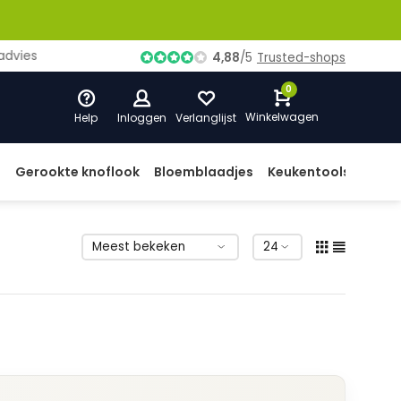
ies
4,88
/
5
Trusted-shops
0
Winkelwagen
Help
Inloggen
Verlanglijst
d
Gerookte knoflook
Bloemblaadjes
Keukentools
Prod