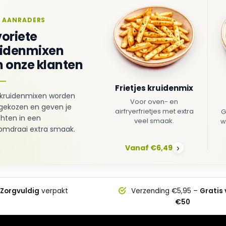
 AANRADERS
oriete
uidenmixen
 onze klanten
Frietjes kruidenmix
kruidenmixen worden
Voor oven- en
gekozen en geven je
airfryerfrietjes met extra
G
hten in een
veel smaak.
w
mdraai extra smaak.
Vanaf €6,49
›
Zorgvuldig
verpakt
Verzending €5,95 –
Gratis
€50