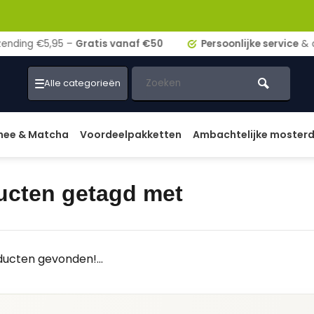
ding €5,95 –
Gratis vanaf €50
Persoonlijke service
& adv
Alle categorieën
hee & Matcha
Voordeelpakketten
Ambachtelijke moster
ucten getagd met
ucten gevonden!...