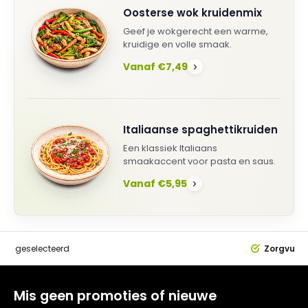
Oosterse wok kruidenmix
Geef je wokgerecht een warme,
kruidige en volle smaak.
Vanaf €7,49
›
Italiaanse spaghettikruiden
Een klassiek Italiaans
smaakaccent voor pasta en saus.
Vanaf €5,95
›
dig
geselecteerd
Zorgvuldi
Mis geen promoties of nieuwe