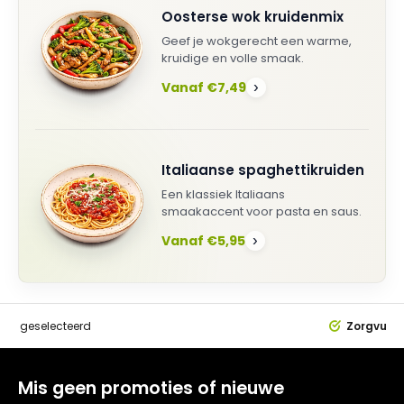
Oosterse wok kruidenmix
Geef je wokgerecht een warme,
kruidige en volle smaak.
Vanaf €7,49
›
Italiaanse spaghettikruiden
Een klassiek Italiaans
smaakaccent voor pasta en saus.
Vanaf €5,95
›
dig
geselecteerd
Zorgvuldi
Mis geen promoties of nieuwe